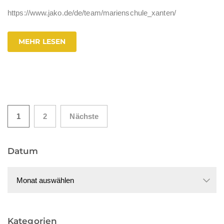
https://www.jako.de/de/team/marienschule_xanten/
MEHR LESEN
Seitennummerierung
1
2
Nächste
der
Datum
Beiträge
Datum
Kategorien