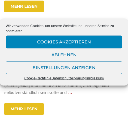
MEHR LESEN
Wir verwenden Cookies, um unsere Website und unseren Service zu
optimieren.
Happy Week an der
COOKIES AKZEPTIEREN
Marienschule!
ABLEHNEN
In der vergangenen Woche (vom 02. bis 05. Mai) feierte die
Schulgemeinschaft der Marienschule die Woche der
EINSTELLUNGEN ANZEIGEN
Höflichkeit, die sogenannte „Happy Week“. Hierbei ging es
Cookie-Richtlinie
Datenschutzerklärung
Impressum
darum, sich ganz konkret darauf zu besinnen, was im
(Schul-)Alltag manchmal zu kurz kommt, aber eigentlich
selbstverständlich sein sollte und
…
MEHR LESEN