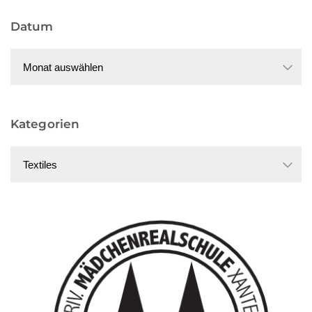
der
Datum
Beiträge
Datum
Kategorien
Kategorien