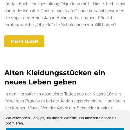
für das Fach Textilgestaltung Objekte verhüllt. Diese Technik ist
durch die Künstler Christo und Jean Claude bekannt geworden,
die sogar den Reichstag in Berlin verhüllt haben. Könnt ihr
erraten, welche „Objekte“ die Schülerinnen verhüllt haben?
MEHR LESEN
Alten Kleidungsstücken ein
neues Leben geben
In den Herbstferien absolvierte Tadea aus der Klasse 10c ein
freiwilliges Praktikum bei der Änderungsschneiderei HudHud in
Neukirchen-Vluyn. Von der Arbeit der Schneider inspiriert,
machte Tadea es sich zur Aufgabe alten, ausgedienten
Wir verwenden Cookies, um unsere Website und unseren Service zu
Klamotten ein neues Leben zu schenken. Und so stellte aus
optimieren.
einer alten Rettungsjacke,
…