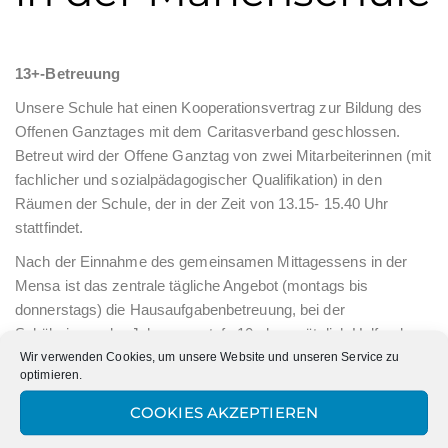
13+-Betreuung
Unsere Schule hat einen Kooperationsvertrag zur Bildung des
Offenen Ganztages mit dem Caritasverband geschlossen.
Betreut wird der Offene Ganztag von zwei Mitarbeiterinnen (mit
fachlicher und sozialpädagogischer Qualifikation) in den
Räumen der Schule, der in der Zeit von 13.15- 15.40 Uhr
stattfindet.
Nach der Einnahme des gemeinsamen Mittagessens in der
Mensa ist das zentrale tägliche Angebot (montags bis
donnerstags) die Hausaufgabenbetreuung, bei der
Schülerinnen der Jahrgangsstufe 10 als zusätzlich Helfende
mit dafür Sorge tragen, dass die Schülerinnen in der 13+-
Wir verwenden Cookies, um unsere Website und unseren Service zu
optimieren.
Betreuung ihre Hausaufgaben korrekt anfertigen und die
Möglichkeit haben, Übungseinheiten einzulegen.
COOKIES AKZEPTIEREN
Wechselnde Quartalsangebote der Freizeitgestaltung