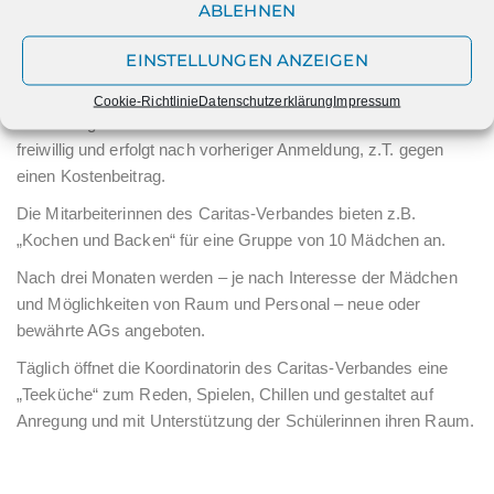
ABLEHNEN
(Gymnastik und Tanz, Film, Beauty und Wellness, Basteln,
textiles Gestalten und Handarbeiten, Kochen und Backen, …)
EINSTELLUNGEN ANZEIGEN
richten sich nach den Bedürfnissen und Wünschen der
Schülerinnen. Die Mitarbeiter der Caritas werden hierbei von
Cookie-Richtlinie
Datenschutzerklärung
Impressum
fachkundigen Zusatzkräften unterstützt. Die Teilnahme ist
freiwillig und erfolgt nach vorheriger Anmeldung, z.T. gegen
einen Kostenbeitrag.
Die Mitarbeiterinnen des Caritas-Verbandes bieten z.B.
„Kochen und Backen“ für eine Gruppe von 10 Mädchen an.
Nach drei Monaten werden – je nach Interesse der Mädchen
und Möglichkeiten von Raum und Personal – neue oder
bewährte AGs angeboten.
Täglich öffnet die Koordinatorin des Caritas-Verbandes eine
„Teeküche“ zum Reden, Spielen, Chillen und gestaltet auf
Anregung und mit Unterstützung der Schülerinnen ihren Raum.