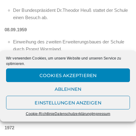
Der Bundespräsident Dr.Theodor Heuß stattet der Schule
einen Besuch ab.
08.09.1959
Einweihung des zweiten Erweiterungsbaues der Schule
durch Propst Wormland.
Wir verwenden Cookies, um unsere Website und unseren Service zu
1960 – 1965
optimieren.
Sr.Georgia Maria übernimmt die Schulleitung.
COOKIES AKZEPTIEREN
1965 – 1972
ABLEHNEN
Sr.Radegund leitet die Schule
EINSTELLUNGEN ANZEIGEN
Die Schule ab 1972
Cookie-Richtlinie
Datenschutzerklärung
Impressum
1972