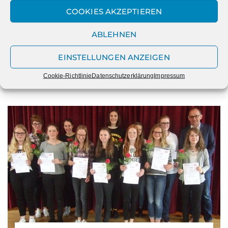
Schülerinnen des Forder-Förderprojekts
COOKIES AKZEPTIEREN
begeistern das Publikum ... und
beeindrucken!
ABLEHNEN
Endlich – nach zwei Jahren der Abstinenz –
durften am Samstag wieder 13 Schülerinnen
EINSTELLUNGEN ANZEIGEN
der…
Cookie-Richtlinie
Datenschutzerklärung
Impressum
Mehr lesen