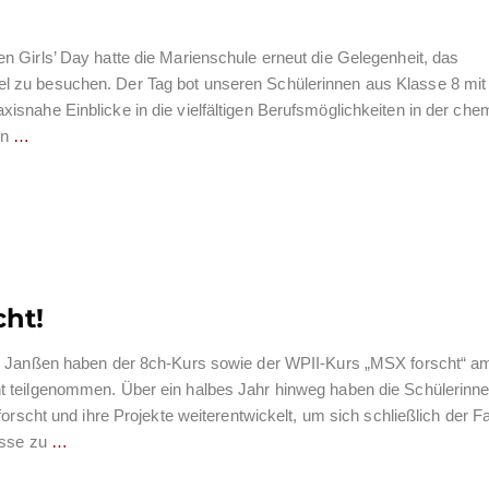
 Girls’ Day hatte die Marienschule erneut die Gelegenheit, das
 zu besuchen. Der Tag bot unseren Schülerinnen aus Klasse 8 mit
isnahe Einblicke in die vielfältigen Berufsmöglichkeiten in der ch
en
…
cht!
au Janßen haben der 8ch-Kurs sowie der WPII-Kurs „MSX forscht“ a
 teilgenommen. Über ein halbes Jahr hinweg haben die Schülerinn
forscht und ihre Projekte weiterentwickelt, um sich schließlich der F
isse zu
…