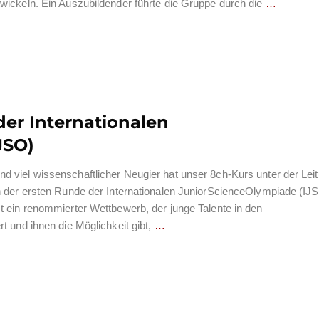
wickeln. Ein Auszubildender führte die Gruppe durch die
…
der Internationalen
JSO)
 viel wissenschaftlicher Neugier hat unser 8ch-Kurs unter der Lei
n der ersten Runde der Internationalen JuniorScienceOlympiade (IJ
t ein renommierter Wettbewerb, der junge Talente in den
t und ihnen die Möglichkeit gibt,
…