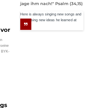
jage ihm nach!" Psalm (34,15)
Here is always singing new songs and
expressing new ideas he learned at
school.
 vor
in
 seine
b BYK-
ags