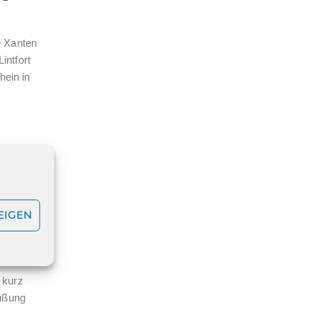
e Xanten
intfort
hein in
ein-
EIGEN
 kurz
rüßung