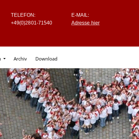
TELEFON:
E-MAIL:
+4
9
(0
)
2
8
0
1-7
1
5
40
Adresse hier
n
Archiv
Download