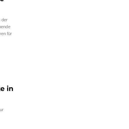
 der
nende
ven für
e in
ur