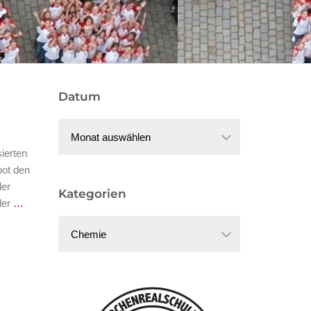
Datum
Datum
ierten
bot den
der
Kategorien
der
…
Kategorien