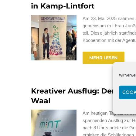
in Kamp-Lintfort
Am 23. Mai 2025 nahmen ü
gemeinsam mit Frau Janße
teil. Diese jährlich statt
Kooperation mit der Agent
MEHR LESEN
Wir verwe
Kreativer Ausflug: Der 10c
COOK
Waal
Am heutigen Tag durfte d
spannenden Ausflug zur H
nach 8 Uhr startete die G
erhielten die Schülerinnen