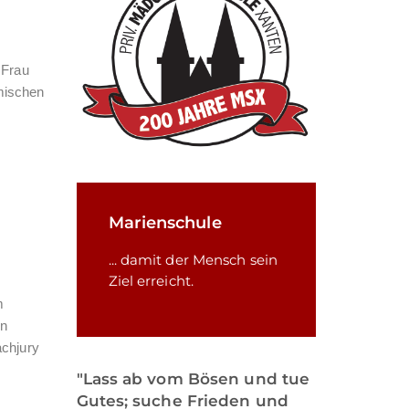
 Frau
emischen
Marienschule
... damit der Mensch sein
Ziel erreicht.
m
en
achjury
"Lass ab vom Bösen und tue
Gutes; suche Frieden und