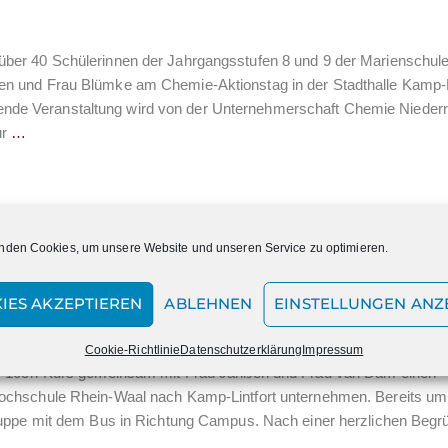
ber 40 Schülerinnen der Jahrgangsstufen 8 und 9 der Marienschul
n und Frau Blümke am Chemie-Aktionstag in der Stadthalle Kamp-L
findende Veranstaltung wird von der Unternehmerschaft Chemie Niederr
ur
…
nden Cookies, um unsere Website und unseren Service zu optimieren.
h-Kurs im FabLab der Hochschule Rh
IES AKZEPTIEREN
ABLEHNEN
EINSTELLUNGEN ANZ
Cookie-Richtlinie
Datenschutzerklärung
Impressum
er 10ch-Kurs gemeinsam mit Frau Janßen und Frau van Dam einen
ochschule Rhein-Waal nach Kamp-Lintfort unternehmen. Bereits um
ruppe mit dem Bus in Richtung Campus. Nach einer herzlichen Beg
…