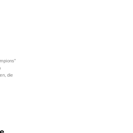
ampions”
n
en, die
ie