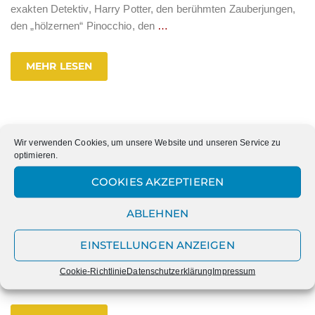
exakten Detektiv, Harry Potter, den berühmten Zauberjungen,
den „hölzernen“ Pinocchio, den
…
MEHR LESEN
Großes Frühjahrskonzert der
Wir verwenden Cookies, um unsere Website und unseren Service zu
optimieren.
Marienschule
COOKIES AKZEPTIEREN
Zum diesjährigen großen Frühjahrskonzert lädt die Xantener
Marienschule am Freitag, den 15.3., in ihre Aula ein. 100
ABLEHNEN
Schülerinnen der privaten katholischen Mädchenrealschule
EINSTELLUNGEN ANZEIGEN
werden unter dem Motto „Blinding Lights“ die Ergebnisse ihrer
Probenarbeit der interessierten Öffentlichkeit präsentieren. So
Cookie-Richtlinie
Datenschutzerklärung
Impressum
werden der Musik-Kurs der 10. Klassen, die Backstreet
…