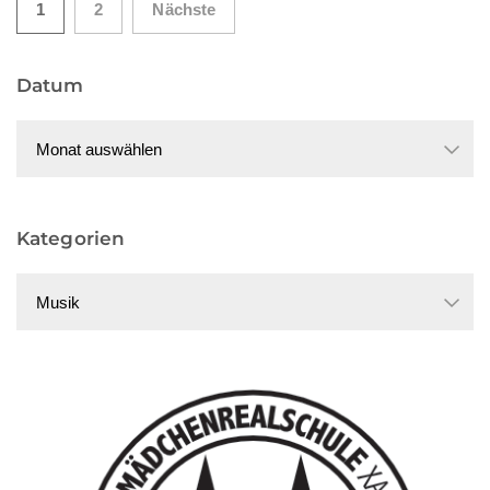
Seitennummerierung
1
2
Nächste
der
Datum
Beiträge
Datum
Kategorien
Kategorien