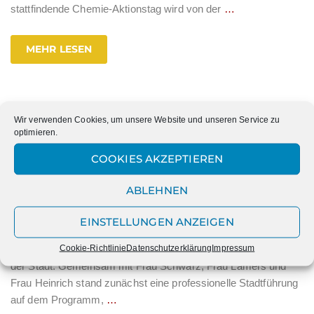
stattfindende Chemie-Aktionstag wird von der
…
MEHR LESEN
Wir verwenden Cookies, um unsere Website und unseren Service zu
Französischer Austausch: Zwei
optimieren.
besondere Projekttage voller
COOKIES AKZEPTIEREN
Begegnung und Kultur
ABLEHNEN
Zwei abwechslungsreiche Projekttage liegen hinter der
Austauschgruppe der 8fs-, 9fs- und 10fs-Kurse der
EINSTELLUNGEN ANZEIGEN
Marienschule. Am Montag erlebten die Schülerinnen bei
Cookie-Richtlinie
Datenschutzerklärung
Impressum
strahlendem „Kaiser(innen)-Wetter“ einen besonderen Tag in
der Stadt: Gemeinsam mit Frau Schwarz, Frau Lamers und
Frau Heinrich stand zunächst eine professionelle Stadtführung
auf dem Programm,
…