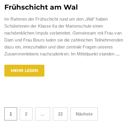
Frühschicht am Wal
Im Rahmen der Frühschicht rund um den „Wal“ haben
Schülerinnen der Klasse 6a der Marienschule einen
nachdenklichen Impuls vorbereitet. Gemeinsam mit Frau van
Dam und Frau Bours luden sie die zahlreichen Teilnehmenden
dazu ein, innezuhalten und über zentrale Fragen unseres
Zusammenlebens nachzudenken. Im Mittelpunkt standen
…
MEHR LESEN
Seitennummerierung
1
2
…
22
Nächste
der