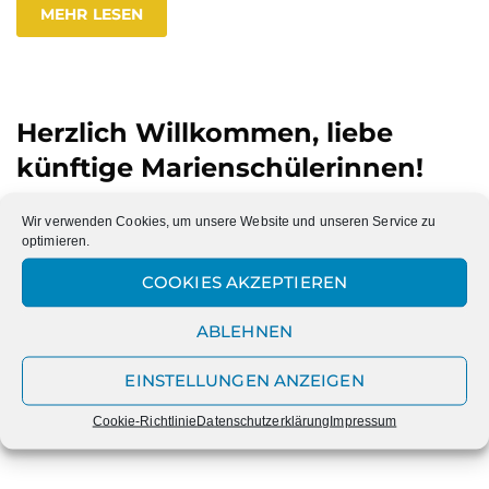
MEHR LESEN
Herzlich Willkommen, liebe
künftige Marienschülerinnen!
Nach einer Vielzahl freundlicher und interessanter
Wir verwenden Cookies, um unsere Website und unseren Service zu
Begegnungen können wir zum neuen Schuljahr 2025/2026
optimieren.
neue Marienschülerinnen begrüßen. Im Folgenden findet ihr,
COOKIES AKZEPTIEREN
liebe Schülerinnen und finden Sie, sehr geehrte Eltern, die
Anmeldenummern, die Ihnen den notwendigen Hinweis für eine
ABLEHNEN
Aufnahme zum neuen Schuljahr 2025/2026 geben. Allen, die
…
EINSTELLUNGEN ANZEIGEN
MEHR LESEN
Cookie-Richtlinie
Datenschutzerklärung
Impressum