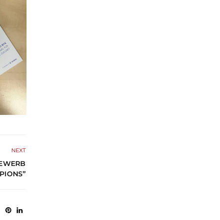
NEXT
BEWERB
PIONS”