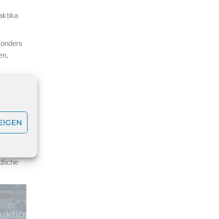
aktika
sonders
en,
 Labor
EIGEN
wunsch
dliche