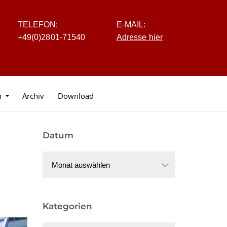
TELEFON:
E-MAIL:
+4
9
(0
)
2
8
0
1-7
1
5
40
Adresse hier
n
Archiv
Download
Datum
Datum
Kategorien