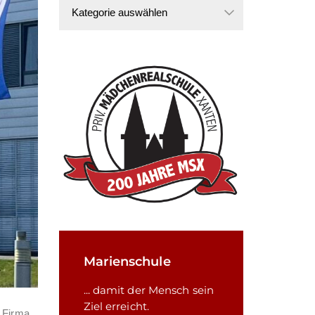
Kategorien
Marienschule
... damit der Mensch sein
Ziel erreicht.
 Firma