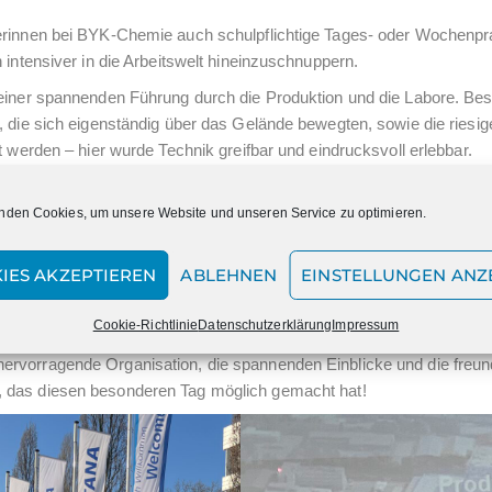
lerinnen bei BYK-Chemie auch schulpflichtige Tages- oder Wochenpr
 intensiver in die Arbeitswelt hineinzuschnuppern.
 einer spannenden Führung durch die Produktion und die Labore. Be
, die sich eigenständig über das Gelände bewegten, sowie die riesig
t werden – hier wurde Technik greifbar und eindrucksvoll erlebbar.
icke in die Welt der Beschichtung und Farbanalyse. So wurde
 auf einer Oberfläche verläuft, und es wurde gezeigt, wie und wo im
nden Cookies, um unsere Website und unseren Service zu optimieren.
e vielfältig und praxisorientiert die Arbeit in einem Labor sein kann.
IES AKZEPTIEREN
ABLEHNEN
EINSTELLUNGEN ANZ
rnde Erfahrung. Viele neue Eindrücke, interessante Gespräche und
rung beigetragen – und vielleicht auch den ein oder anderen Berufs
Cookie-Richtlinie
Datenschutzerklärung
Impressum
ervorragende Organisation, die spannenden Einblicke und die freun
, das diesen besonderen Tag möglich gemacht hat!