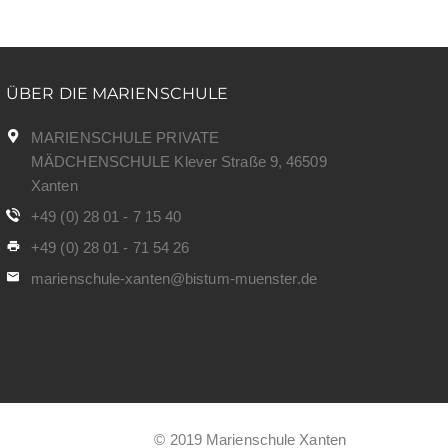
ÜBER DIE MARIENSCHULE
MARIENSCHULE PRIVATE
MÄDCHENSCHULE Klever Straße 9, 46509
Xanten
+49 (0) 28 01 - 7 15 40
+49 (0) 28 01 - 71 54 26
marienschule-xanten@bistum-muenster.de
© 2019 Marienschule Xanten