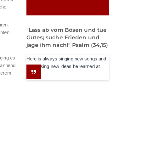
che
hren.
"Lass ab vom Bösen und tue
chten
Gutes; suche Frieden und
jage ihm nach!" Psalm (34,15)
n
ging es
Here is always singing new songs and
spannend
expressing new ideas he learned at
nderem:
school.