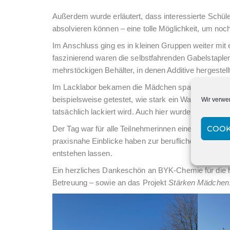
Außerdem wurde erläutert, dass interessierte Schü
absolvieren können – eine tolle Möglichkeit, um noch
Im Anschluss ging es in kleinen Gruppen weiter mit
faszinierend waren die selbstfahrenden Gabelstapler
mehrstöckigen Behälter, in denen Additive hergestell
Im Lacklabor bekamen die Mädchen spannende Einbl
beispielsweise getestet, wie stark ein Wassertropfen
Wir verwe
tatsächlich lackiert wird. Auch hier wurde deutlich, wi
COOK
Der Tag war für alle Teilnehmerinnen eine bereiche
praxisnahe Einblicke haben zur beruflichen Orientie
entstehen lassen.
Ein herzliches Dankeschön an BYK-Chemie für die h
Betreuung – sowie an das Projekt
Stärken Mädchen