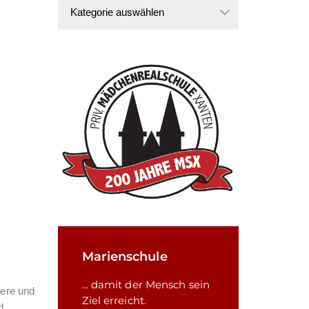
Kategorien
Marienschule
... damit der Mensch sein
iere und
Ziel erreicht.
d.