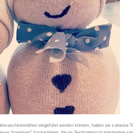
 Nähmaschinennähen eingeführt werden können, haben sie zuhause T
ieser “kreativen” Sockenideen, die im Textilunterricht entstanden sin