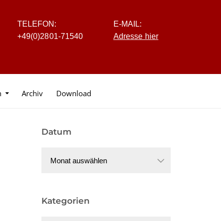
TELEFON:
E-MAIL:
+4
9
(0
)
2
8
0
1-7
1
5
40
Adresse hier
n
Archiv
Download
Datum
Datum
Kategorien