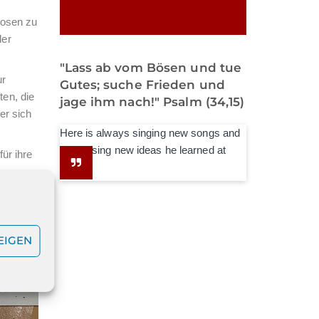
Rosen zu
der
"Lass ab vom Bösen und tue
ur
Gutes; suche Frieden und
en, die
jage ihm nach!" Psalm (34,15)
er sich
Here is always singing new songs and
expressing new ideas he learned at
ür ihre
school.
EIGEN