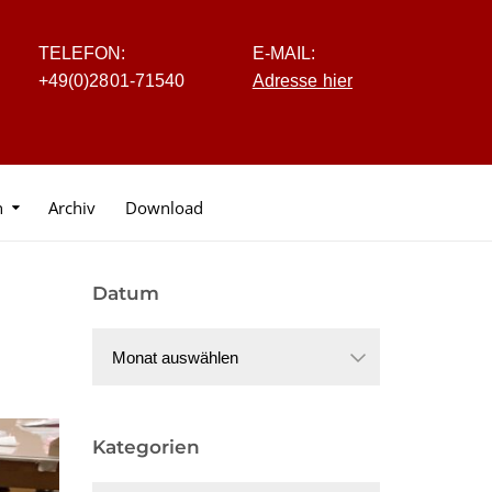
TELEFON:
E-MAIL:
+4
9
(0
)
2
8
0
1-7
1
5
40
Adresse hier
n
Archiv
Download
Datum
Datum
Kategorien