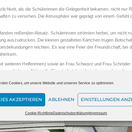
zlichkeit, als die Schülerinnen die Gelegenheit bekamen, nicht nur 
chaften zu versehen. Die Atmosphäre war geprägt von einem Gefühl 
 fanden reißenden Absatz. Schülerinnen strömten herbei, um nicht n
g auszudrücken. Die kleinen gestalteten Kärtchen trugen Botschaft
ebesbekundungen reichten. Es war eine Feier der Freundschaft, bei d
näherkam.
mit weiteren Helferinnen) sowie an Frau Schwarz und Frau Schröder f
er wunderbaren Aktion. Ihr Einsatz hat dazu beigetragen, dass der
slichen Fest der Freundschaft und Liebe wurde.
nden Cookies, um unsere Website und unseren Service zu optimieren.
IES AKZEPTIEREN
ABLEHNEN
EINSTELLUNGEN ANZ
Cookie-Richtlinie
Datenschutzerklärung
Impressum