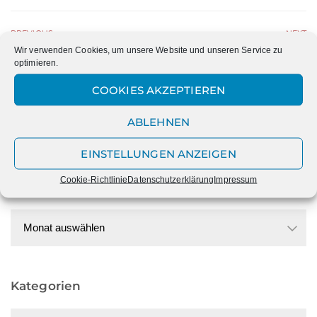
PREVIOUS
NEXT
Wir verwenden Cookies, um unsere Website und unseren Service zu
SCHULKLEIDUNG –
IRAN – WIR SEHEN EUCH!
optimieren.
BESTELLUNGEN WIEDER
MÖGLICH
COOKIES AKZEPTIEREN
ABLEHNEN
EINSTELLUNGEN ANZEIGEN
Cookie-Richtlinie
Datenschutzerklärung
Impressum
Datum
Datum
Kategorien
Kategorien