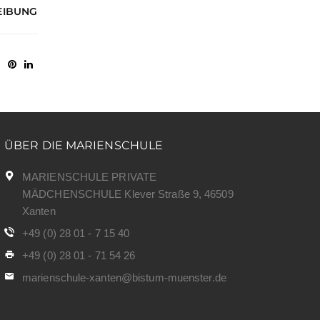
EIBUNG
ÜBER DIE MARIENSCHULE
MARIENSCHULE PRIVATE
MÄDCHENSCHULE Klever Straße 9, 46509
Xanten
+49 (0) 28 01 - 7 15 40
+49 (0) 28 01 - 71 54 26
marienschule-xanten@bistum-muenster.de