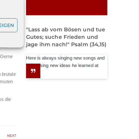
wäre,
n 15
EIGEN
"Lass ab vom Bösen und tue
Gutes; suche Frieden und
r beiden
jage ihm nach!" Psalm (34,15)
len.
. Gerne
Here is always singing new songs and
expressing new ideas he learned at
school.
 brutale
umuten
ss die
NEXT