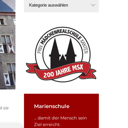
Kategorien
Marienschule
l sie
... damit der Mensch sein
sstehen
Ziel erreicht.