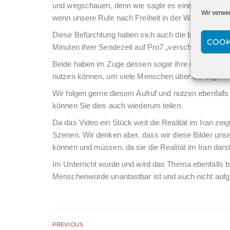
und wegschauen, denn wie sagte es eine iranische F
Wir verwe
wenn unsere Rufe nach Freiheit in der Welt nicht ge
Diese Befürchtung haben sich auch die beiden Fe
COOK
Minuten ihrer Sendezeit auf Pro7 „verschenkt“ und ein
Beide haben im Zuge dessen sogar ihre öffentlichen 
nutzen können, um viele Menschen über die Lage im I
Wir folgen gerne diesem Aufruf und nutzen ebenfall
können Sie dies auch wiederum teilen.
Da das Video ein Stück weit die Realität im Iran zei
Szenen. Wir denken aber, dass wir diese Bilder un
können und müssen, da sie die Realität im Iran darst
Im Unterricht wurde und wird das Thema ebenfalls be
Menschenwürde unantastbar ist und auch nicht aufgru
PREVIOUS