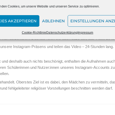
rauenrechtlerin: „Das Schlimmste, das uns jetzt passieren könnte, 
nden Cookies, um unsere Website und unseren Service zu optimieren.
hört werden würden.“
rnsehmoderatorinnen Joko und Klaas zu Herzen genommen und habe
IES AKZEPTIEREN
ABLEHNEN
EINSTELLUNGEN ANZ
 Video veröffentlicht, das die Situation im Iran näher beleuchtet.
Profile an zwei Aktivistinnen übergeben, damit sie die Reichweite de
Cookie-Richtlinie
Datenschutzerklärung
Impressum
ran aufzuklären. Deshalb rufen sie auch dazu auf, das Video zu tei
s unsere Instagram-Präsens und teilen das Video – 24-Stunden lang
gt und deshalb auch nichts beschönigt, enthalten die Aufnahmen auch
seren Schülerinnen und Nutzer:innen unseres Instagram-Accounts z
ellen.
handelt. Oberstes Ziel ist es dabei, den Mädchen zu vermitteln, da
nd fehlgeleiteter religiöser Vorstellungen beschnitten werden darf.