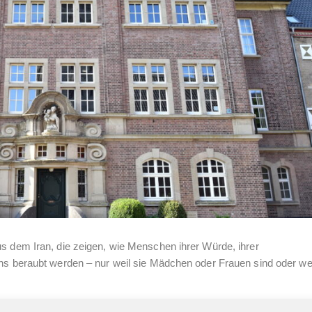
us dem Iran, die zeigen, wie Menschen ihrer Würde, ihrer
ens beraubt werden – nur weil sie Mädchen oder Frauen sind oder wei
len wir angesichts dieser schrecklichen Unterdrückung nicht abseit