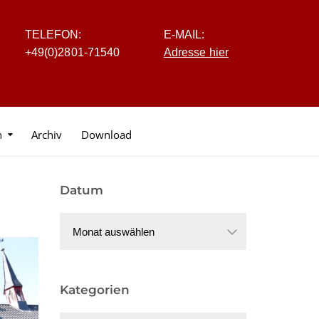
TELEFON:
E-MAIL:
+4
9
(0
)
2
8
0
1-7
1
5
40
Adresse hier
n
Archiv
Download
Datum
Datum
Kategorien