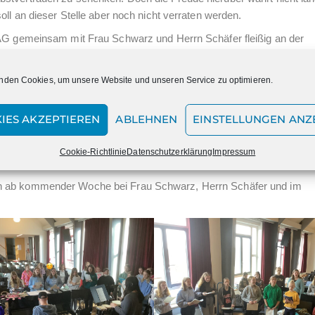
oll an dieser Stelle aber noch nicht verraten werden.
-AG gemeinsam mit Frau Schwarz und Herrn Schäfer fleißig an der
an der musikalischen Gestaltung thematisch passender Songs arbeit
der Zusatztermine, um die Zuschauer Ende Mai auch in diesem Jah
nden Cookies, um unsere Website und unseren Service zu optimieren.
diger Probentag sowie ein Samstagvormittag nicht nur die Sicherhei
, sondern besonders auch den Zusammenhalt innerhalb des Ensemb
IES AKZEPTIEREN
ABLEHNEN
EINSTELLUNGEN ANZ
zliche Einladung zu den öffentlichen Aufführungen am
Donnerstag, 2
Cookie-Richtlinie
Datenschutzerklärung
Impressum
ni 2023 um 18.30 Uhr
in der Aula der Marienschule aus.
chtlich ab kommender Woche bei Frau Schwarz, Herrn Schäfer und im