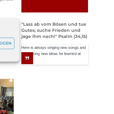
et.
"Lass ab vom Bösen und tue
r
Gutes; suche Frieden und
t der
jage ihm nach!" Psalm (34,15)
les
EIGEN
Here is always singing new songs and
5. Mai
expressing new ideas he learned at
school.