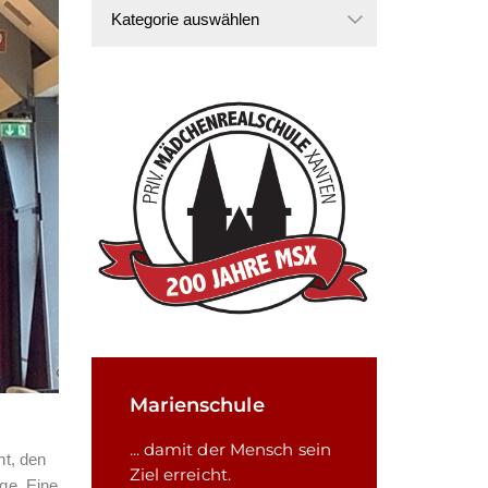
Kategorien
Marienschule
... damit der Mensch sein
ht, den
Ziel erreicht.
ge. Eine