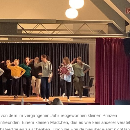
 von dem im vergangenen Jahr liebgewonnen kleinen Prinzen
anfreunden: Einem kleinen Mädchen, das es wie kein anderer verste
stvertrauen zu schenken. Doch die Freude hierüber währt nicht lan