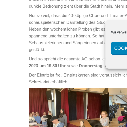
dunkle Bedrohung zieht über die Stadt hinein. Mehr s
Nur so viel, dass die 40-köpfige Chor- und Theater
schauspielerischen Darstellung des Stückes sowie 
Neben den wöchentlichen Proben gibt es immer wie
Wir verwe
spannend unterhalten zu können. So hat ein achtstün
Schauspielerinnen und Sängerinnen auf der Bühne
COOK
gestärkt.
Und so spricht die gesamte AG schon jetzt eine her
2023 um 19.30 Uhr
sowie
Donnerstag, den 01. Ju
Der Eintritt ist frei, Eintrittskarten sind voraussi
Sekretariat erhältlich.