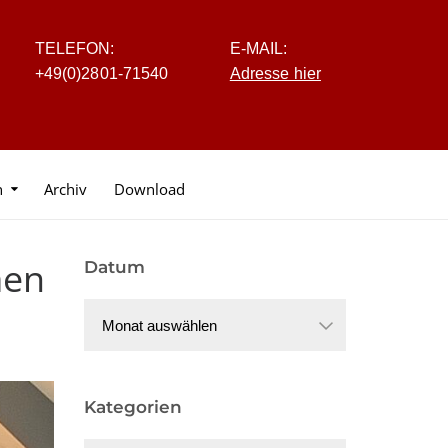
TELEFON:
E-MAIL:
+4
9
(0
)
2
8
0
1-7
1
5
40
Adresse hier
n
Archiv
Download
men
Datum
Datum
Kategorien