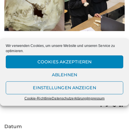
Wir verwenden Cookies, um unsere Website und unseren Service zu
optimieren.
PREVIOUS
NEXT
PROJEKTTAG IN
ROSIGE AUSSICHTEN AM
COOKIES AKZEPTIEREN
VORBEREITUNG AUF DAS
VALENTINSTAG
SOZIALPRAKTIKUM – EIN
ABLEHNEN
TAG AN DER FAZENDA
MÖRMTER
EINSTELLUNGEN ANZEIGEN
Cookie-Richtlinie
Datenschutzerklärung
Impressum
Datum