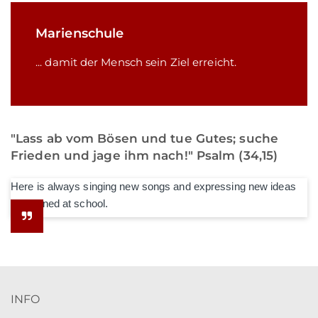
Marienschule
... damit der Mensch sein Ziel erreicht.
"Lass ab vom Bösen und tue Gutes; suche
Frieden und jage ihm nach!" Psalm (34,15)
Here is always singing new songs and expressing new ideas
he learned at school.
INFO