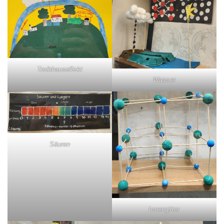
Treibhauseffekt
Wasser
Säuren
Ionengitter