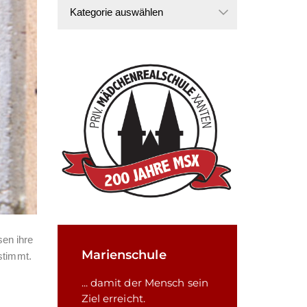
Kategorien
sen ihre
Marienschule
stimmt.
... damit der Mensch sein
Ziel erreicht.