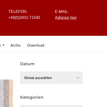
TELEFON:
E-MAIL:
+4
9
(0
)
2
8
0
1-7
1
5
40
Adresse hier
n
Archiv
Download
Datum
Datum
Kategorien