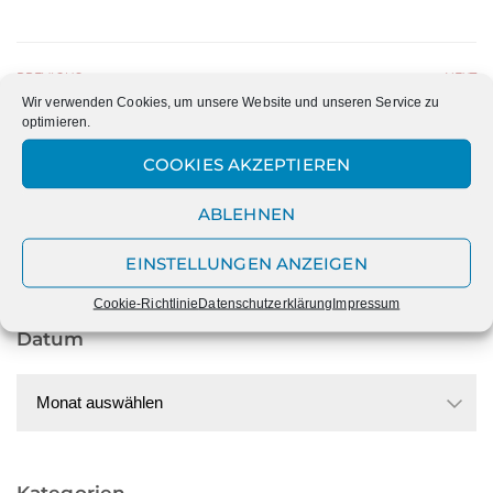
PREVIOUS
NEXT
Wir verwenden Cookies, um unsere Website und unseren Service zu
MR. QUEENS BIG BAND
HAPPY WEEK AN DER
optimieren.
XANTEN GIBT WIEDER
MARIENSCHULE!
FRÜHJAHRESKONZERT IM
COOKIES AKZEPTIEREN
KASTELL
ABLEHNEN
EINSTELLUNGEN ANZEIGEN
Cookie-Richtlinie
Datenschutzerklärung
Impressum
Datum
Datum
Kategorien