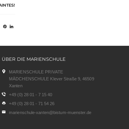
AINTES!
ÜBER DIE MARIENSCHULE
MARIENSCHULE PRIVATE
MÄDCHENSCHULE Klever Straße 9, 46509
Xanten
+49 (0) 28 01 - 7 15 40
+49 (0) 28 01 - 71 54 26
marienschule-xanten@bistum-muenster.de