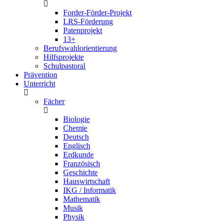
Forder-Förder-Projekt
LRS-Förderung
Patenprojekt
13+
Berufswahlorientierung
Hilfsprojekte
Schulpastoral
Prävention
Unterricht
Fächer
Biologie
Chemie
Deutsch
Englisch
Erdkunde
Französisch
Geschichte
Hauswirtschaft
IKG / Informatik
Mathematik
Musik
Physik