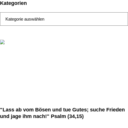
Kategorien
Kategorien
Marienschule
... damit der Mensch sein Ziel erreicht.
"Lass ab vom Bösen und tue Gutes; suche Frieden
und jage ihm nach!" Psalm (34,15)