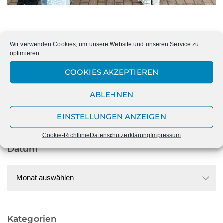
PREVIOUS
NEXT
Wir verwenden Cookies, um unsere Website und unseren Service zu
optimieren.
KLASSENTREFFEN DER
MÄRCHENHAFTE
10B: EIN WIEDERSEHEN
SCHUHKARTONS IN DEN
COOKIES AKZEPTIEREN
NACH 17 JAHREN
5. KLASSEN!
ABLEHNEN
EINSTELLUNGEN ANZEIGEN
Cookie-Richtlinie
Datenschutzerklärung
Impressum
Datum
Datum
Kategorien