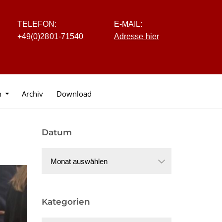
TELEFON:
E-MAIL:
+4
9
(0
)
2
8
0
1-7
1
5
40
Adresse hier
n
Archiv
Download
Datum
Datum
Kategorien