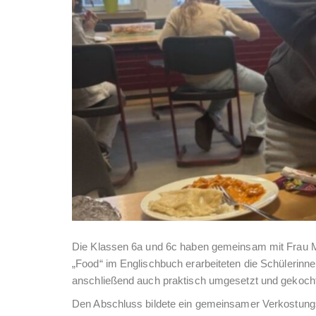
Die Klassen 6a und 6c haben gemeinsam mit Frau Ma
„Food“ im Englischbuch erarbeiteten die Schülerin
anschließend auch praktisch umgesetzt und gekocht
Den Abschluss bildete ein gemeinsamer Verkostungsta