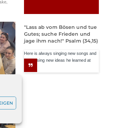
ake,
"Lass ab vom Bösen und tue
Gutes; suche Frieden und
jage ihm nach!" Psalm (34,15)
Here is always singing new songs and
expressing new ideas he learned at
school.
EIGEN