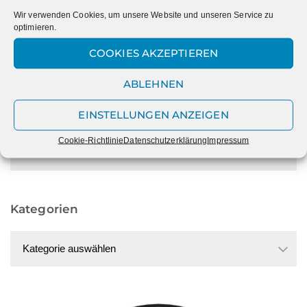
MARIENSCHULE
15. NOVEMBER
Wir verwenden Cookies, um unsere Website und unseren Service zu
optimieren.
COOKIES AKZEPTIEREN
ABLEHNEN
Datum
EINSTELLUNGEN ANZEIGEN
Cookie-Richtlinie
Datenschutzerklärung
Impressum
Datum
Kategorien
Kategorien