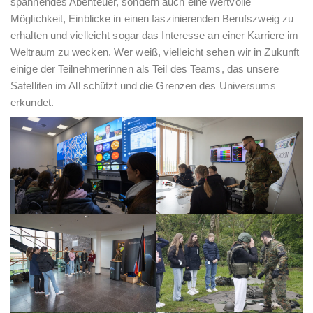
spannendes Abenteuer, sondern auch eine wertvolle
Möglichkeit, Einblicke in einen faszinierenden Berufszweig zu
erhalten und vielleicht sogar das Interesse an einer Karriere im
Weltraum zu wecken. Wer weiß, vielleicht sehen wir in Zukunft
einige der Teilnehmerinnen als Teil des Teams, das unsere
Satelliten im All schützt und die Grenzen des Universums
erkundet.