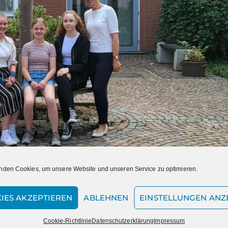
nden Cookies, um unsere Website und unseren Service zu optimieren.
IES AKZEPTIEREN
ABLEHNEN
EINSTELLUNGEN ANZ
 sowie die neugewählte Schülersprecherin Lotta Janßen (
Mitte
) au
rtretenden Schülersprecherinnen Franziska Driessen (10b) und Lena
Cookie-Richtlinie
Datenschutzerklärung
Impressum
uf Fragen und Anregungen aus der Schülerschaft.