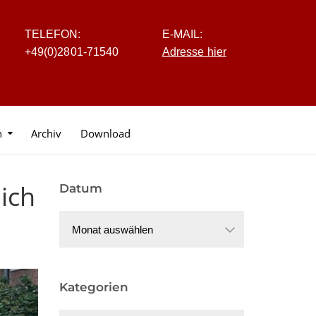
TELEFON:
E-MAIL:
+4
9
(0
)
2
8
0
1-7
1
5
40
Adresse hier
n
Archiv
Download
ich
Datum
Datum
Kategorien