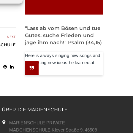
"Lass ab vom Bösen und tue
Gutes; suche Frieden und
NEXT
jage ihm nach!" Psalm (34,15)
SCHULE
Here is always singing new songs and
expressing new ideas he learned at
school.
ÜBER DIE MARIENSCHULE
MARIENSCHULE PRIVATE
MÄDCHENSCHULE Klever Straße 9, 46509