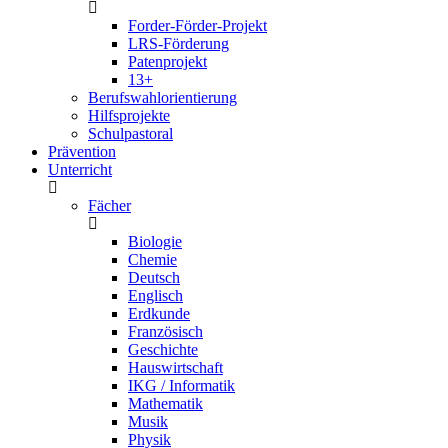
Forder-Förder-Projekt
LRS-Förderung
Patenprojekt
13+
Berufswahlorientierung
Hilfsprojekte
Schulpastoral
Prävention
Unterricht
Fächer
Biologie
Chemie
Deutsch
Englisch
Erdkunde
Französisch
Geschichte
Hauswirtschaft
IKG / Informatik
Mathematik
Musik
Physik