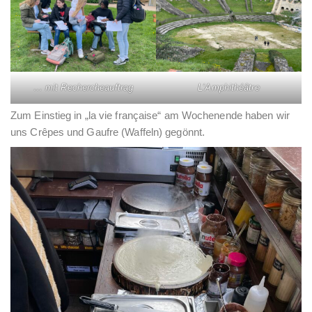
… mit Rechercheauftrag
L‘Amphithéâtre
Zum Einstieg in „la vie française“ am Wochenende haben wir
uns Crêpes und Gaufre (Waffeln) gegönnt.