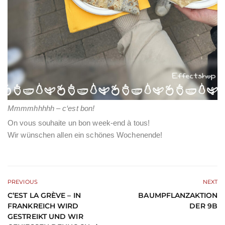
Mmmmhhhhh – c‘est bon!
On vous souhaite un bon week-end à tous!
Wir wünschen allen ein schönes Wochenende!
PREVIOUS
NEXT
C’EST LA GRÈVE – IN
BAUMPFLANZAKTION
FRANKREICH WIRD
DER 9B
GESTREIKT UND WIR