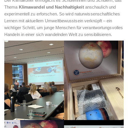
Der Klimakoffer ermöglicht es Schülerinnen und Schülern, das
Thema
Klimawandel und Nachhaltigkeit
anschaulich und
experimentell zu erforschen. So wird naturwissenschaftliches
Lernen mit aktuellem Umweltbewusstsein verknüpft – ein
wichtiger Schritt, um junge Menschen für verantwortungsvolles
Handeln in einer sich wandelnden Welt zu sensibilisieren.