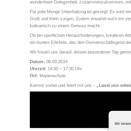
wunderbare Gelegenheit, zusammenzukommen, mitei
Für jede Menge Unterhaltung ist gesorgt: Es wird e
Groß und Klein sorgen. Zudem erwartet euch ein vie
kulinarisch zu einem Genuss macht.
Ob bei sportlichen Herausforderungen, kreativen Ak
ein buntes Erlebnis, das den Gemeinschaftsgeist de
Wir freuen uns darauf, diesen besonderen Tag gemei
Datum:
06.09.2024
Uhrzeit:
14:30 – 17:30 Uhr
Ort:
Marienschule
Kommt vorbei und feiert mit uns –
„Lasst uns mite
Wir verwe