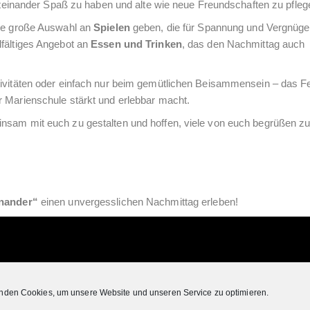
nander Spaß zu haben und alte wie neue Freundschaften zu pfleg
ine große Auswahl an
Spielen
geben, die für Spannung und Vergnüge
lfältiges Angebot an
Essen und Trinken
, das den Nachmittag auch
tivitäten oder einfach nur beim gemütlichen Beisammensein – das Fe
r Marienschule stärkt und erlebbar macht.
nsam mit euch zu gestalten und hoffen, viele von euch begrüßen zu
inander“
einen unvergesslichen Nachmittag erleben!
nden Cookies, um unsere Website und unseren Service zu optimieren.