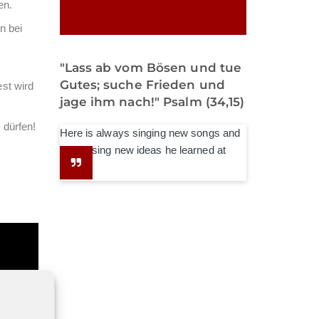
en.
n bei
"Lass ab vom Bösen und tue
Gutes; suche Frieden und
st wird
jage ihm nach!" Psalm (34,15)
 dürfen!
Here is always singing new songs and
expressing new ideas he learned at
school.