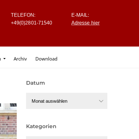
TELEFON:
E-MAIL:
+4
9
(0
)
2
8
0
1-7
1
5
40
Adresse hier
n
Archiv
Download
Datum
Datum
Kategorien