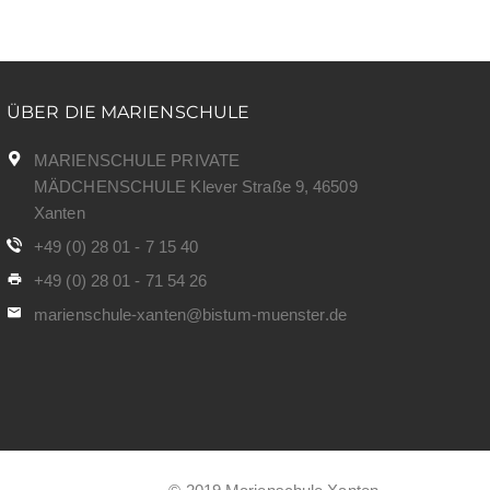
ÜBER DIE MARIENSCHULE
MARIENSCHULE PRIVATE
MÄDCHENSCHULE Klever Straße 9, 46509
Xanten
+49 (0) 28 01 - 7 15 40
+49 (0) 28 01 - 71 54 26
marienschule-xanten@bistum-muenster.de