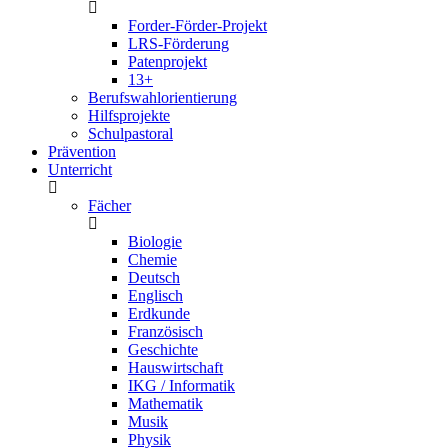
Forder-Förder-Projekt
LRS-Förderung
Patenprojekt
13+
Berufswahlorientierung
Hilfsprojekte
Schulpastoral
Prävention
Unterricht
Fächer
Biologie
Chemie
Deutsch
Englisch
Erdkunde
Französisch
Geschichte
Hauswirtschaft
IKG / Informatik
Mathematik
Musik
Physik