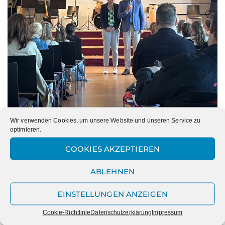
Wir verwenden Cookies, um unsere Website und unseren Service zu
optimieren.
COOKIES AKZEPTIEREN
ABLEHNEN
PREVIOUS
NEXT
EINSTELLUNGEN ANZEIGEN
ABSCHIED VON
DAS JAHRESMOTTO DER
LANGJÄHRIGEN
MARIENSCHULE
Cookie-Richtlinie
Datenschutzerklärung
Impressum
BEGLEITERINNEN DER