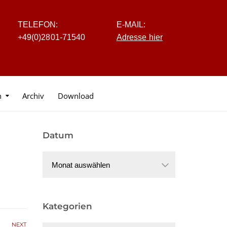
TELEFON:
E-MAIL:
+4
9
(0
)
2
8
0
1-7
1
5
40
Adresse hier
n
Archiv
Download
Datum
Datum
Kategorien
NEXT