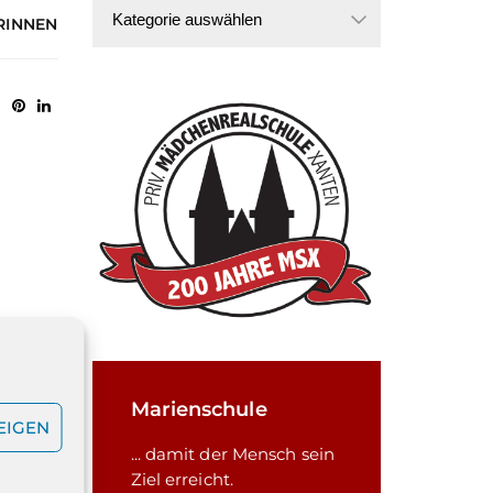
Kategorien
ERINNEN
Marienschule
EIGEN
... damit der Mensch sein
Ziel erreicht.