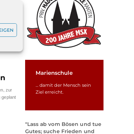
ach
aute –
EIGEN
Marienschule
en
... damit der Mensch sein
n, zur
Ziel erreicht.
 geplant
"Lass ab vom Bösen und tue
Gutes; suche Frieden und