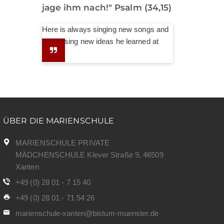
jage ihm nach!" Psalm (34,15)
Here is always singing new songs and
expressing new ideas he learned at
school.
ÜBER DIE MARIENSCHULE
MARIENSCHULE PRIVATE
MÄDCHENSCHULE Klever Straße 9, 46509
Xanten
+49 (0) 28 01 - 7 15 40
+49 (0) 28 01 - 71 54 26
marienschule-xanten@bistum-muenster.de