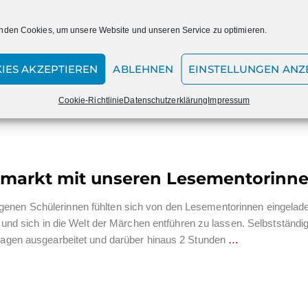
lerinnen gruselten sich bei Gespenstergeschichten im Kerzenlicht,
ster, backten eigene Vampirmuffins, begaben sich auf die Suche n
nden Cookies, um unsere Website und unseren Service zu optimieren.
ten und dem lang vermissten Marienschulschatz und – wer sich tr
niger zittrigen Knien die Geisterbahn,
…
IES AKZEPTIEREN
ABLEHNEN
EINSTELLUNGEN ANZ
Cookie-Richtlinie
Datenschutzerklärung
Impressum
markt mit unseren Lesementorinn
genen Schülerinnen fühlten sich von den Lesementorinnen eingelade
 sich in die Welt der Märchen entführen zu lassen. Selbstständig
lfragen ausgearbeitet und darüber hinaus 2 Stunden
…