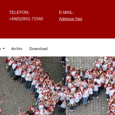
TELEFON:
E-MAIL:
+4
9
(0
)
2
8
0
1-7
1
5
40
Adresse hier
n
Archiv
Download